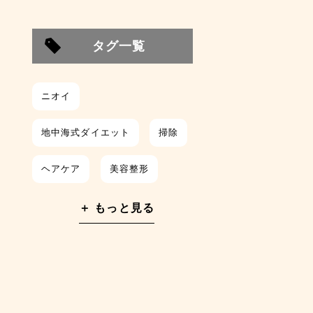
タグ一覧
ニオイ
地中海式ダイエット
掃除
ヘアケア
美容整形
整形
栄養
美肌
＋ もっと見る
朝食
汗
レシピ
時短
筋トレ
睡眠