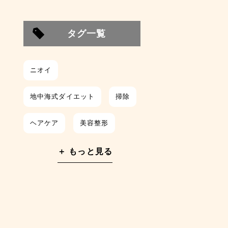
タグ一覧
ニオイ
地中海式ダイエット
掃除
ヘアケア
美容整形
整形
栄養
美肌
＋ もっと見る
朝食
汗
レシピ
時短
筋トレ
睡眠